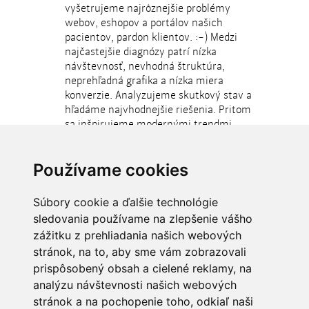
vyšetrujeme najrôznejšie problémy
webov, eshopov a portálov našich
pacientov, pardon klientov. :-) Medzi
najčastejšie diagnózy patrí nízka
návštevnosť, nevhodná štruktúra,
neprehľadná grafika a nízka miera
konverzie. Analyzujeme skutkový stav a
hľadáme najvhodnejšie riešenia. Pritom
sa inšpirujeme modernými trendmi,
využívame najnovšie technológie a
nástroje. Výsledkom našej liečby je
Používame cookies
efektívnejší online marketing, teda
vyššia návštevnosť web stránok, vyššia
miera konverzie, čo znamená viac
Súbory cookie a ďalšie technológie
zákazníkov a nižšie náklady.
sledovania používame na zlepšenie vášho
zážitku z prehliadania našich webových
stránok, na to, aby sme vám zobrazovali
prispôsobený obsah a cielené reklamy, na
analýzu návštevnosti našich webových
stránok a na pochopenie toho, odkiaľ naši